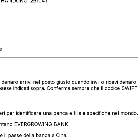
SHANDONG, 261041
te
tuo denaro arrivi nel posto giusto quando invii o ricevi den
paese indicati sopra. Conferma sempre che il codice SWIFT 
i per identificare una banca e filiale specifiche nel mondo.
esentano EVERGROWING BANK
 il paese della banca è Cina.