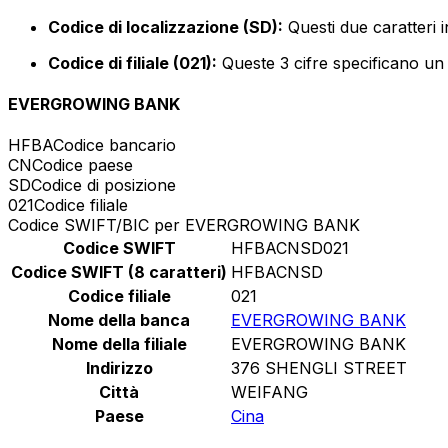
Codice di localizzazione (SD):
Questi due caratteri i
Codice di filiale (021):
Queste 3 cifre specificano un r
EVERGROWING BANK
HFBA
Codice bancario
CN
Codice paese
SD
Codice di posizione
021
Codice filiale
Codice SWIFT/BIC per EVERGROWING BANK
Codice SWIFT
HFBACNSD021
Codice SWIFT (8 caratteri)
HFBACNSD
Codice filiale
021
Nome della banca
EVERGROWING BANK
Nome della filiale
EVERGROWING BANK
Indirizzo
376 SHENGLI STREET
Città
WEIFANG
Paese
Cina