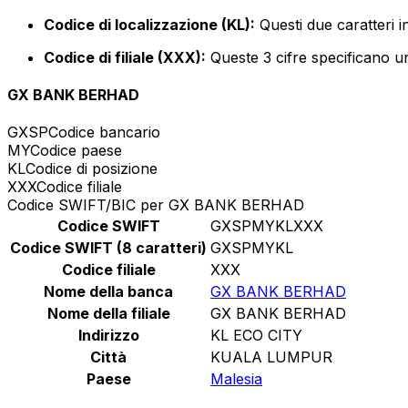
Codice di localizzazione (KL):
Questi due caratteri i
Codice di filiale (XXX):
Queste 3 cifre specificano un
GX BANK BERHAD
GXSP
Codice bancario
MY
Codice paese
KL
Codice di posizione
XXX
Codice filiale
Codice SWIFT/BIC per GX BANK BERHAD
Codice SWIFT
GXSPMYKLXXX
Codice SWIFT (8 caratteri)
GXSPMYKL
Codice filiale
XXX
Nome della banca
GX BANK BERHAD
Nome della filiale
GX BANK BERHAD
Indirizzo
KL ECO CITY
Città
KUALA LUMPUR
Paese
Malesia