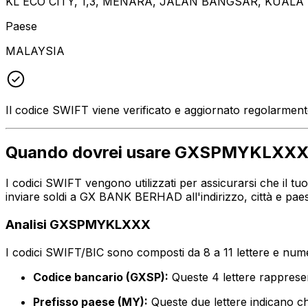
KL ECO CITY, 1,3, MENARA, JALAN BANGSAR, KUAL
Paese
MALAYSIA
Il codice SWIFT viene verificato e aggiornato regolarmen
Quando dovrei usare GXSPMYKLXX
I codici SWIFT vengono utilizzati per assicurarsi che il 
inviare soldi a GX BANK BERHAD all'indirizzo, città e pae
Analisi GXSPMYKLXXX
I codici SWIFT/BIC sono composti da 8 a 11 lettere e numer
Codice bancario (GXSP):
Queste 4 lettere rappr
Prefisso paese (MY):
Queste due lettere indicano ch