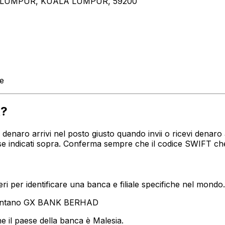
A LUMPUR, KUALA LUMPUR, 59200
te
X?
tuo denaro arrivi nel posto giusto quando invii o ricevi de
se indicati sopra. Conferma sempre che il codice SWIFT che
i per identificare una banca e filiale specifiche nel mondo.
esentano GX BANK BERHAD
e il paese della banca è Malesia.