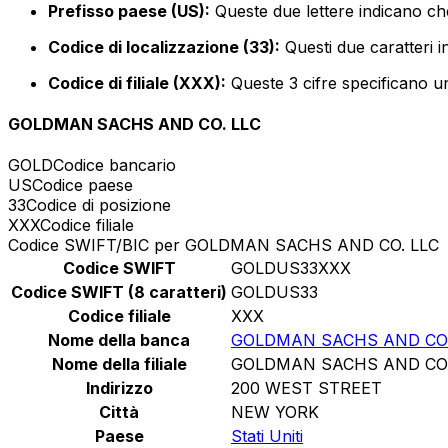
Prefisso paese (US):
Queste due lettere indicano che 
Codice di localizzazione (33):
Questi due caratteri i
Codice di filiale (XXX):
Queste 3 cifre specificano un
GOLDMAN SACHS AND CO. LLC
GOLD
Codice bancario
US
Codice paese
33
Codice di posizione
XXX
Codice filiale
Codice SWIFT/BIC per GOLDMAN SACHS AND CO. LLC
Codice SWIFT
GOLDUS33XXX
Codice SWIFT (8 caratteri)
GOLDUS33
Codice filiale
XXX
Nome della banca
GOLDMAN SACHS AND CO.
Nome della filiale
GOLDMAN SACHS AND CO.
Indirizzo
200 WEST STREET
Città
NEW YORK
Paese
Stati Uniti