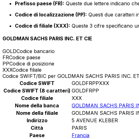
Prefisso paese (FR):
Queste due lettere indicano che
Codice di localizzazione (PP):
Questi due caratteri i
Codice di filiale (XXX):
Queste 3 cifre specificano un
GOLDMAN SACHS PARIS INC. ET CIE
GOLD
Codice bancario
FR
Codice paese
PP
Codice di posizione
XXX
Codice filiale
Codice SWIFT/BIC per GOLDMAN SACHS PARIS INC. ET
Codice SWIFT
GOLDFRPPXXX
Codice SWIFT (8 caratteri)
GOLDFRPP
Codice filiale
XXX
Nome della banca
GOLDMAN SACHS PARIS IN
Nome della filiale
GOLDMAN SACHS PARIS IN
Indirizzo
5 AVENUE KLEBER
Città
PARIS
Paese
Francia