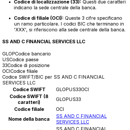
Codice di localizzazione (33):
Questi due caratteri
indicano la sede centrale della banca.
Codice di filiale (OCI):
Queste 3 cifre specificano
un ramo particolare. I codici BIC che terminano in
'XXX', si riferiscono alla sede centrale della banca.
SS AND C FINANCIAL SERVICES LLC
GLOP
Codice bancario
US
Codice paese
33
Codice di posizione
OCI
Codice filiale
Codice SWIFT/BIC per SS AND C FINANCIAL
SERVICES LLC
Codice SWIFT
GLOPUS33OCI
Codice SWIFT (8
GLOPUS33
caratteri)
Codice filiale
OCI
SS AND C FINANCIAL
Nome della banca
SERVICES LLC
SS AND C FINANCIAL