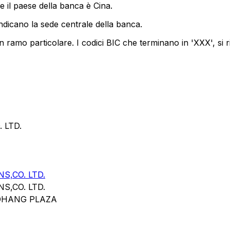
 il paese della banca è Cina.
ndicano la sede centrale della banca.
 ramo particolare. I codici BIC che terminano in 'XXX', si r
 LTD.
,CO. LTD.
,CO. LTD.
OHANG PLAZA