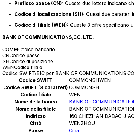
Prefisso paese (CN):
Queste due lettere indicano che
Codice di localizzazione (SH):
Questi due caratteri i
Codice di filiale (WEN):
Queste 3 cifre specificano un
BANK OF COMMUNICATIONS,CO. LTD.
COMM
Codice bancario
CN
Codice paese
SH
Codice di posizione
WEN
Codice filiale
Codice SWIFT/BIC per BANK OF COMMUNICATIONS,CO.
Codice SWIFT
COMMCNSHWEN
Codice SWIFT (8 caratteri)
COMMCNSH
Codice filiale
WEN
Nome della banca
BANK OF COMMUNICATIONS
Nome della filiale
BANK OF COMMUNICATIONS
Indirizzo
160 CHEZHAN DADAO JIA
Città
WENZHOU
Paese
Cina