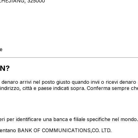
HEJIANG, 325000
te
EN?
tuo denaro arrivi nel posto giusto quando invii o ricevi d
irizzo, città e paese indicati sopra. Conferma sempre che
i per identificare una banca e filiale specifiche nel mondo.
resentano BANK OF COMMUNICATIONS,CO. LTD.