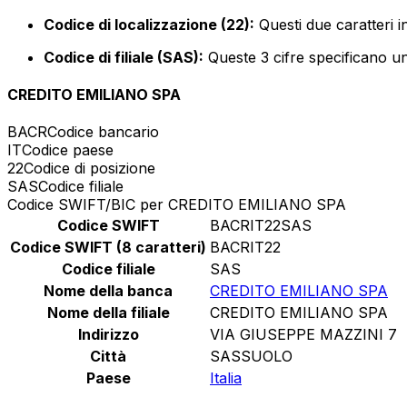
Codice di localizzazione (22):
Questi due caratteri i
Codice di filiale (SAS):
Queste 3 cifre specificano un 
CREDITO EMILIANO SPA
BACR
Codice bancario
IT
Codice paese
22
Codice di posizione
SAS
Codice filiale
Codice SWIFT/BIC per CREDITO EMILIANO SPA
Codice SWIFT
BACRIT22SAS
Codice SWIFT (8 caratteri)
BACRIT22
Codice filiale
SAS
Nome della banca
CREDITO EMILIANO SPA
Nome della filiale
CREDITO EMILIANO SPA
Indirizzo
VIA GIUSEPPE MAZZINI 7
Città
SASSUOLO
Paese
Italia