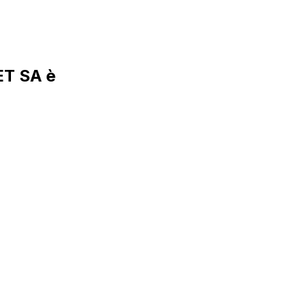
T SA è