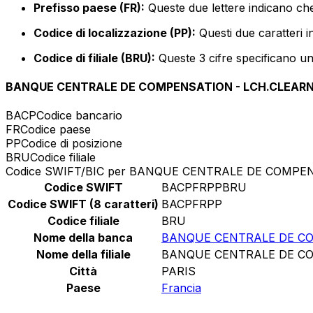
Prefisso paese (FR):
Queste due lettere indicano che
Codice di localizzazione (PP):
Questi due caratteri i
Codice di filiale (BRU):
Queste 3 cifre specificano un 
BANQUE CENTRALE DE COMPENSATION - LCH.CLEAR
BACP
Codice bancario
FR
Codice paese
PP
Codice di posizione
BRU
Codice filiale
Codice SWIFT/BIC per BANQUE CENTRALE DE COMPE
Codice SWIFT
BACPFRPPBRU
Codice SWIFT (8 caratteri)
BACPFRPP
Codice filiale
BRU
Nome della banca
BANQUE CENTRALE DE CO
Nome della filiale
BANQUE CENTRALE DE CO
Città
PARIS
Paese
Francia