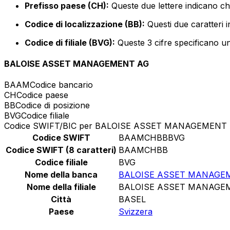
Prefisso paese (CH):
Queste due lettere indicano ch
Codice di localizzazione (BB):
Questi due caratteri i
Codice di filiale (BVG):
Queste 3 cifre specificano un 
BALOISE ASSET MANAGEMENT AG
BAAM
Codice bancario
CH
Codice paese
BB
Codice di posizione
BVG
Codice filiale
Codice SWIFT/BIC per BALOISE ASSET MANAGEMENT
Codice SWIFT
BAAMCHBBBVG
Codice SWIFT (8 caratteri)
BAAMCHBB
Codice filiale
BVG
Nome della banca
BALOISE ASSET MANAGE
Nome della filiale
BALOISE ASSET MANAGE
Città
BASEL
Paese
Svizzera