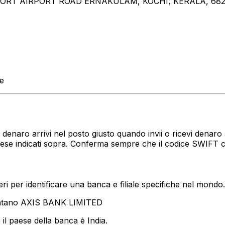
PORT AIRPORT ROAD ERNAKULAM, KOCHI, KERALA, 68
te
uo denaro arrivi nel posto giusto quando invii o ricevi den
paese indicati sopra. Conferma sempre che il codice SWIFT 
i per identificare una banca e filiale specifiche nel mondo.
entano AXIS BANK LIMITED
il paese della banca è India.