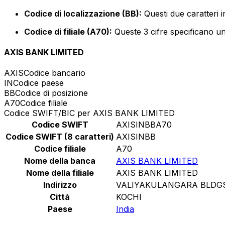
Codice di localizzazione (BB):
Questi due caratteri i
Codice di filiale (A70):
Queste 3 cifre specificano un 
AXIS BANK LIMITED
AXIS
Codice bancario
IN
Codice paese
BB
Codice di posizione
A70
Codice filiale
Codice SWIFT/BIC per AXIS BANK LIMITED
Codice SWIFT
AXISINBBA70
Codice SWIFT (8 caratteri)
AXISINBB
Codice filiale
A70
Nome della banca
AXIS BANK LIMITED
Nome della filiale
AXIS BANK LIMITED
Indirizzo
VALIYAKULANGARA BLDGS 
Città
KOCHI
Paese
India