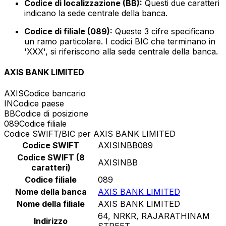
Codice di localizzazione (BB):
Questi due caratteri
indicano la sede centrale della banca.
Codice di filiale (089):
Queste 3 cifre specificano
un ramo particolare. I codici BIC che terminano in
'XXX', si riferiscono alla sede centrale della banca.
AXIS BANK LIMITED
AXIS
Codice bancario
IN
Codice paese
BB
Codice di posizione
089
Codice filiale
Codice SWIFT/BIC per AXIS BANK LIMITED
Codice SWIFT
AXISINBB089
Codice SWIFT (8
AXISINBB
caratteri)
Codice filiale
089
Nome della banca
AXIS BANK LIMITED
Nome della filiale
AXIS BANK LIMITED
64, NRKR, RAJARATHINAM
Indirizzo
STREET