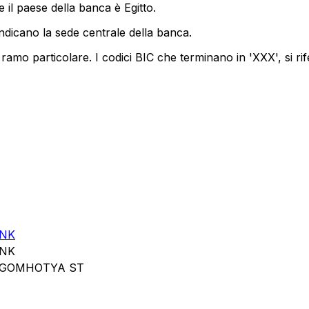
 il paese della banca è Egitto.
indicano la sede centrale della banca.
ramo particolare. I codici BIC che terminano in 'XXX', si rif
ANK
ANK
D GOMHOTYA ST