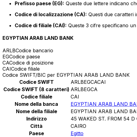
Prefisso paese (EG):
Queste due lettere indicano che
Codice di localizzazione (CA):
Questi due caratteri 
Codice di filiale (CAI):
Queste 3 cifre specificano un 
EGYPTIAN ARAB LAND BANK
ARLB
Codice bancario
EG
Codice paese
CA
Codice di posizione
CAI
Codice filiale
Codice SWIFT/BIC per EGYPTIAN ARAB LAND BANK
Codice SWIFT
ARLBEGCACAI
Codice SWIFT (8 caratteri)
ARLBEGCA
Codice filiale
CAI
Nome della banca
EGYPTIAN ARAB LAND B
Nome della filiale
EGYPTIAN ARAB LAND B
Indirizzo
45 WAKED ST. FROM 54 
Città
CAIRO
Paese
Egitto