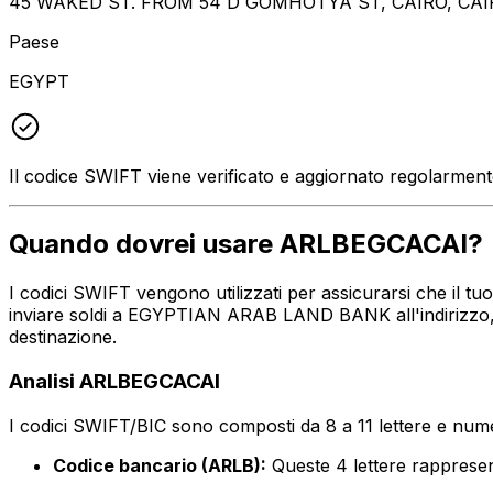
45 WAKED ST. FROM 54 D GOMHOTYA ST, CAIRO, CAIR
Paese
EGYPT
Il codice SWIFT viene verificato e aggiornato regolarmen
Quando dovrei usare ARLBEGCACAI?
I codici SWIFT vengono utilizzati per assicurarsi che il t
inviare soldi a EGYPTIAN ARAB LAND BANK all'indirizzo, 
destinazione.
Analisi ARLBEGCACAI
I codici SWIFT/BIC sono composti da 8 a 11 lettere e numer
Codice bancario (ARLB):
Queste 4 lettere rappr