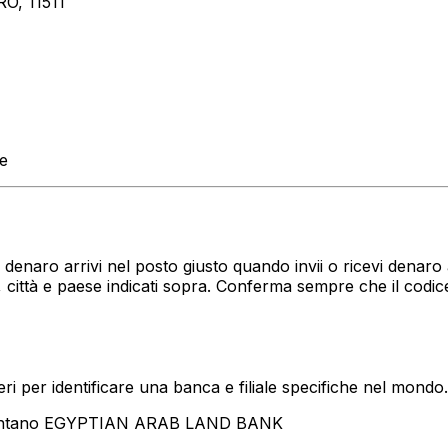
O, 11511
te
uo denaro arrivi nel posto giusto quando invii o ricevi den
città e paese indicati sopra. Conferma sempre che il codi
i per identificare una banca e filiale specifiche nel mondo.
esentano EGYPTIAN ARAB LAND BANK