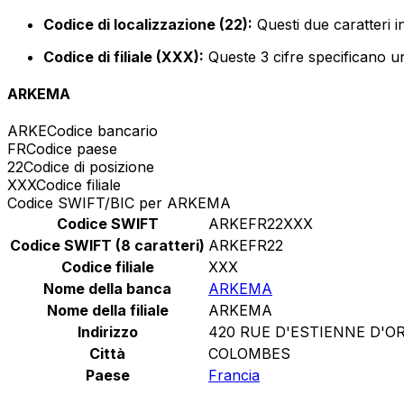
Codice di localizzazione (22):
Questi due caratteri i
Codice di filiale (XXX):
Queste 3 cifre specificano un
ARKEMA
ARKE
Codice bancario
FR
Codice paese
22
Codice di posizione
XXX
Codice filiale
Codice SWIFT/BIC per ARKEMA
Codice SWIFT
ARKEFR22XXX
Codice SWIFT (8 caratteri)
ARKEFR22
Codice filiale
XXX
Nome della banca
ARKEMA
Nome della filiale
ARKEMA
Indirizzo
420 RUE D'ESTIENNE D'O
Città
COLOMBES
Paese
Francia