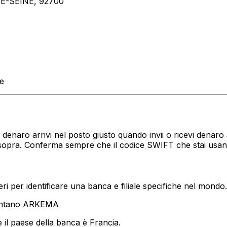
E-SEINE, 92700
te
?
uo denaro arrivi nel posto giusto quando invii o ricevi den
ati sopra. Conferma sempre che il codice SWIFT che stai usa
i per identificare una banca e filiale specifiche nel mondo.
sentano ARKEMA
 il paese della banca è Francia.