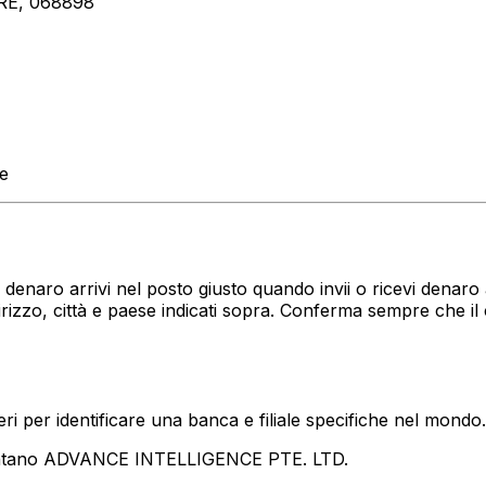
RE, 068898
te
tuo denaro arrivi nel posto giusto quando invii o ricevi den
izzo, città e paese indicati sopra. Conferma sempre che i
i per identificare una banca e filiale specifiche nel mondo.
entano ADVANCE INTELLIGENCE PTE. LTD.