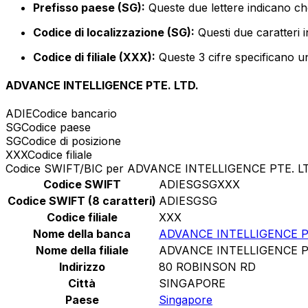
Prefisso paese (SG):
Queste due lettere indicano ch
Codice di localizzazione (SG):
Questi due caratteri i
Codice di filiale (XXX):
Queste 3 cifre specificano un
ADVANCE INTELLIGENCE PTE. LTD.
ADIE
Codice bancario
SG
Codice paese
SG
Codice di posizione
XXX
Codice filiale
Codice SWIFT/BIC per ADVANCE INTELLIGENCE PTE. L
Codice SWIFT
ADIESGSGXXX
Codice SWIFT (8 caratteri)
ADIESGSG
Codice filiale
XXX
Nome della banca
ADVANCE INTELLIGENCE PT
Nome della filiale
ADVANCE INTELLIGENCE PT
Indirizzo
80 ROBINSON RD
Città
SINGAPORE
Paese
Singapore