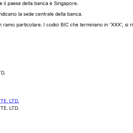
e il paese della banca è Singapore.
ndicano la sede centrale della banca.
 ramo particolare. I codici BIC che terminano in 'XXX', si ri
TD.
E. LTD.
E. LTD.