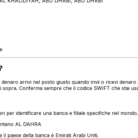
 AL KHALIDIYAH, ABU DHABI, ABU DHABI
te
?
tuo denaro arrivi nel posto giusto quando invii o ricevi de
icati sopra. Conferma sempre che il codice SWIFT che stai u
i per identificare una banca e filiale specifiche nel mondo.
sentano AL DAHRA
 il paese della banca è Emirati Arabi Uniti.