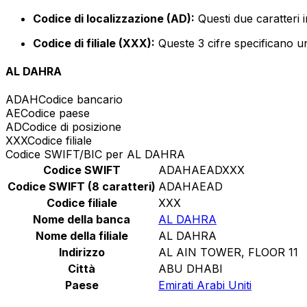
Codice di localizzazione (AD):
Questi due caratteri 
Codice di filiale (XXX):
Queste 3 cifre specificano un
AL DAHRA
ADAH
Codice bancario
AE
Codice paese
AD
Codice di posizione
XXX
Codice filiale
Codice SWIFT/BIC per AL DAHRA
Codice SWIFT
ADAHAEADXXX
Codice SWIFT (8 caratteri)
ADAHAEAD
Codice filiale
XXX
Nome della banca
AL DAHRA
Nome della filiale
AL DAHRA
Indirizzo
AL AIN TOWER, FLOOR 11
Città
ABU DHABI
Paese
Emirati Arabi Uniti