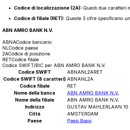
Codice di localizzazione (2A):
Questi due caratteri i
Codice di filiale (RET):
Queste 3 cifre specificano un 
ABN AMRO BANK N.V.
ABNA
Codice bancario
NL
Codice paese
2A
Codice di posizione
RET
Codice filiale
Codice SWIFT/BIC per ABN AMRO BANK N.V.
Codice SWIFT
ABNANL2ARET
Codice SWIFT (8 caratteri)
ABNANL2A
Codice filiale
RET
Nome della banca
ABN AMRO BANK N.V.
Nome della filiale
ABN AMRO BANK N.V.
Indirizzo
GUSTAV MAHLERLAAN 10
Città
AMSTERDAM
Paese
Paesi Bassi