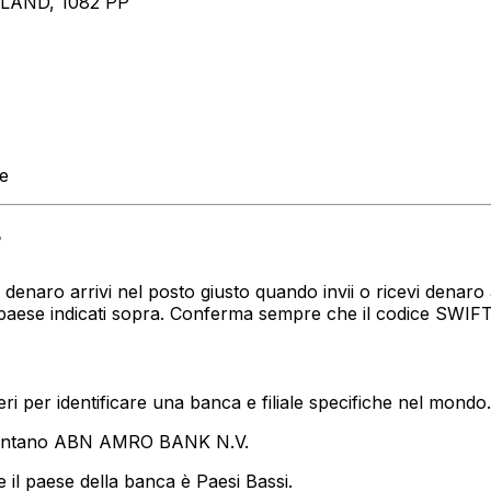
AND, 1082 PP
te
?
tuo denaro arrivi nel posto giusto quando invii o ricevi de
 paese indicati sopra. Conferma sempre che il codice SWIFT
i per identificare una banca e filiale specifiche nel mondo.
sentano ABN AMRO BANK N.V.
 il paese della banca è Paesi Bassi.