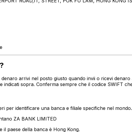
YBERPORT ROAD,IT, STREET, POK FU LAM, HONG KONG 
te
?
tuo denaro arrivi nel posto giusto quando invii o ricevi d
ese indicati sopra. Conferma sempre che il codice SWIFT che
i per identificare una banca e filiale specifiche nel mondo.
sentano ZA BANK LIMITED
e il paese della banca è Hong Kong.