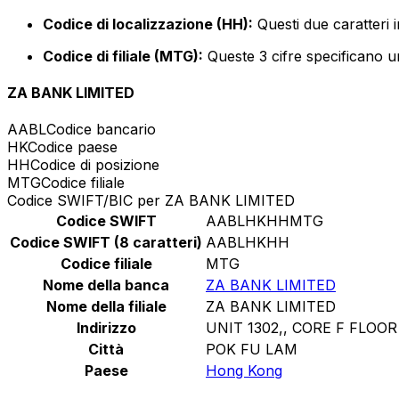
Codice di localizzazione (HH):
Questi due caratteri 
Codice di filiale (MTG):
Queste 3 cifre specificano un
ZA BANK LIMITED
AABL
Codice bancario
HK
Codice paese
HH
Codice di posizione
MTG
Codice filiale
Codice SWIFT/BIC per ZA BANK LIMITED
Codice SWIFT
AABLHKHHMTG
Codice SWIFT (8 caratteri)
AABLHKHH
Codice filiale
MTG
Nome della banca
ZA BANK LIMITED
Nome della filiale
ZA BANK LIMITED
Indirizzo
UNIT 1302,, CORE F FLOOR 
Città
POK FU LAM
Paese
Hong Kong