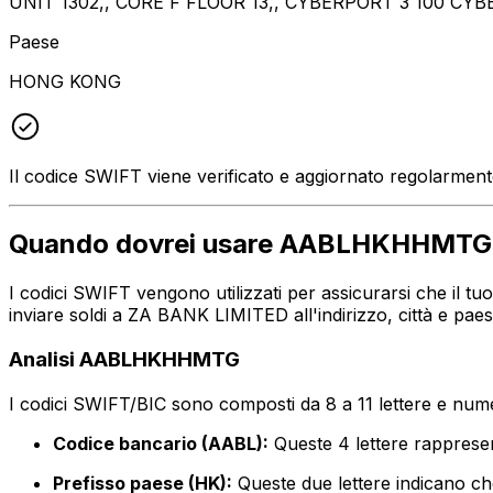
UNIT 1302,, CORE F FLOOR 13,, CYBERPORT 3 100 C
Paese
HONG KONG
Il codice SWIFT viene verificato e aggiornato regolarmen
Quando dovrei usare AABLHKHHMTG
I codici SWIFT vengono utilizzati per assicurarsi che il 
inviare soldi a ZA BANK LIMITED all'indirizzo, città e pa
Analisi AABLHKHHMTG
I codici SWIFT/BIC sono composti da 8 a 11 lettere e numer
Codice bancario (AABL):
Queste 4 lettere rappre
Prefisso paese (HK):
Queste due lettere indicano ch