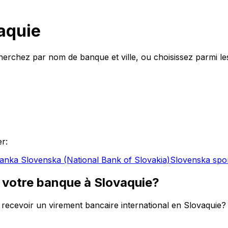
aquie
rchez par nom de banque et ville, ou choisissez parmi le
r:
nka Slovenska (National Bank of Slovakia)
Slovenska spori
 votre banque à Slovaquie?
cevoir un virement bancaire international en Slovaquie? 
e vous transfériez de l’argent vers le Slovaquie ou que vo