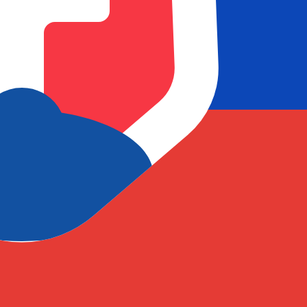
Nous comprenons que, lorsqu’il s’agit de votre argent, le ti
ovaquie?
 Code) — est une norme internationale permettant d’identif
r ou recevoir des virements internationaux de manière pr
uie?
ie?