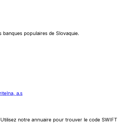
s banques populaires de Slovaquie.
telna, a.s
Utilisez notre annuaire pour trouver le code SWIFT
us envoyiez des fonds à l’étranger, disposer du bon code