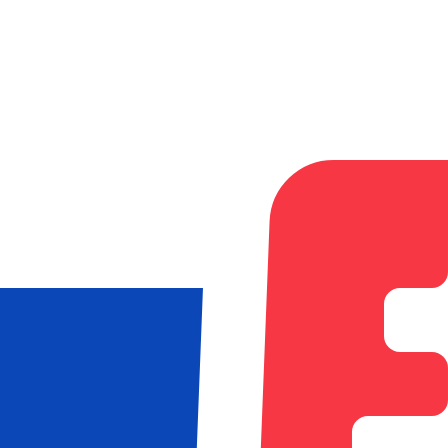
Pourquoi choisir Xe pour envoyer de l
Meilleurs tarifs
Comparez-nous à votre banque et découvrez vos écono
Envoyer de l’argent
Frais plus bas
Nous vous montrons
tous les frais à l’avance
avant que 
signifient plus d’économies pour vous.
Dépensez moins
Transferts plus rapides