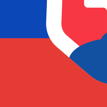
La majorité des transferts sont
effectués le jour même
. 
Envoie plus vite
Foire aux questions
Qu’est-ce qu’un code SWIFT et pourquoi ai-je besoin de le mettre dans Sl
Un code SWIFT — également appelé BIC (Bank Identification
aurez besoin du bon code SWIFT en Slovaquie pour envoye
Comment puis-je trouver le bon code SWIFT pour ma banque dans Slovaq
Ai-je besoin d’un code SWIFT différent pour chaque branche dans Slovaqu
Que se passe-t-il si j’utilise le mauvais code SWIFT dans Slovaquie?