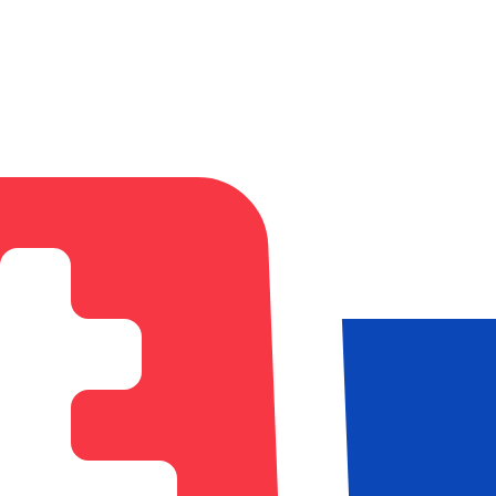
’argent à Slovaquie
mies. Nos taux
surpassent souvent ceux des grandes b
vous ne confirmiez votre transfert, afin que vous sachiez