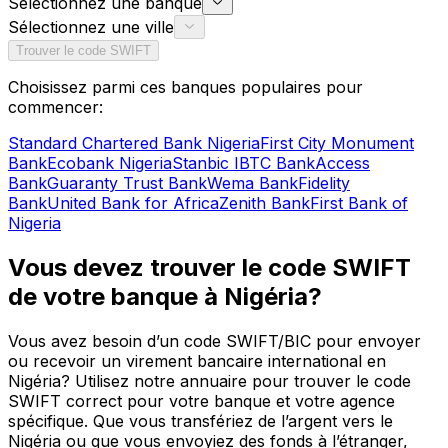
Sélectionnez une banque
Sélectionnez une ville
Trouver le code SWIFT
Choisissez parmi ces banques populaires pour
commencer:
Standard Chartered Bank Nigeria
First City Monument
Bank
Ecobank Nigeria
Stanbic IBTC Bank
Access
Bank
Guaranty Trust Bank
Wema Bank
Fidelity
Bank
United Bank for Africa
Zenith Bank
First Bank of
Nigeria
Vous devez trouver le code SWIFT
de votre banque à Nigéria?
Vous avez besoin d’un code SWIFT/BIC pour envoyer
ou recevoir un virement bancaire international en
Nigéria? Utilisez notre annuaire pour trouver le code
SWIFT correct pour votre banque et votre agence
spécifique. Que vous transfériez de l’argent vers le
Nigéria ou que vous envoyiez des fonds à l’étranger,