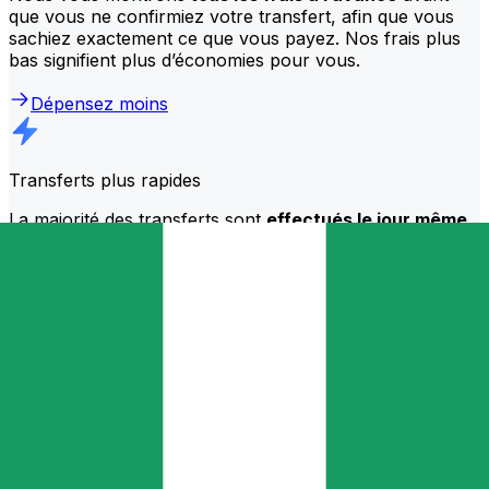
que vous ne confirmiez votre transfert, afin que vous
sachiez exactement ce que vous payez. Nos frais plus
bas signifient plus d’économies pour vous.
Dépensez moins
Transferts plus rapides
La majorité des transferts sont
effectués le jour même
.
Nous comprenons que, lorsqu’il s’agit de votre argent, le
timing compte.
Envoie plus vite
Foire aux questions
Qu’est-ce qu’un code SWIFT et pourquoi ai-je besoin de le mettre dans
Nigéria?
Un code SWIFT — également appelé BIC (Bank