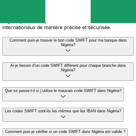
Identification Code) — est une norme internationale
permettant d’identifier les banques et les institutions
financières. Vous aurez besoin du bon code SWIFT en
Nigéria pour envoyer ou recevoir des virements
internationaux de manière précise et sécurisée.
Comment puis-je trouver le bon code SWIFT pour ma banque dans
Nigéria?
Ai-je besoin d’un code SWIFT différent pour chaque branche dans
Nigéria?
Que se passe-t-il si j’utilise le mauvais code SWIFT dans Nigéria?
Les codes SWIFT sont-ils les mêmes que les IBAN dans Nigéria?
Comment puis-je vérifier si un code SWIFT dans Nigéria est valide ?