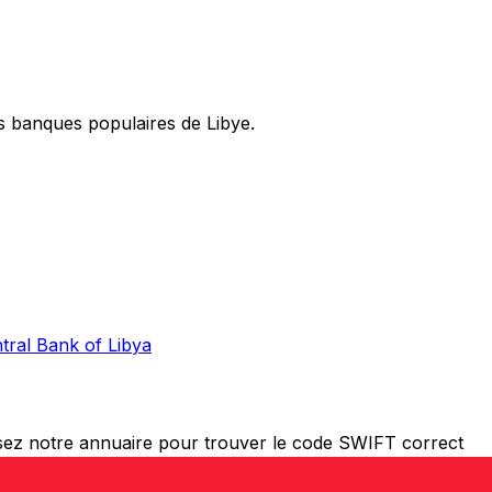
 banques populaires de Libye.
tral Bank of Libya
isez notre annuaire pour trouver le code SWIFT correct
des fonds à l’étranger, disposer du bon code SWIFT est