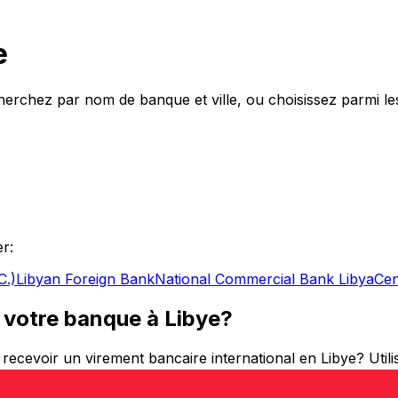
e
chez par nom de banque et ville, ou choisissez parmi les
r:
C.)
Libyan Foreign Bank
National Commercial Bank Libya
Cen
 votre banque à Libye?
cevoir un virement bancaire international en Libye? Util
ransfériez de l’argent vers le Libye ou que vous envoyiez 