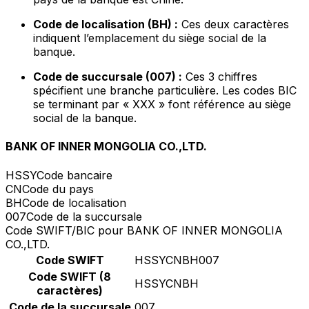
Code de localisation (BH) :
Ces deux caractères
indiquent l’emplacement du siège social de la
banque.
Code de succursale (007) :
Ces 3 chiffres
spécifient une branche particulière. Les codes BIC
se terminant par « XXX » font référence au siège
social de la banque.
BANK OF INNER MONGOLIA CO.,LTD.
HSSY
Code bancaire
CN
Code du pays
BH
Code de localisation
007
Code de la succursale
Code SWIFT/BIC pour BANK OF INNER MONGOLIA
CO.,LTD.
Code SWIFT
HSSYCNBH007
Code SWIFT (8
HSSYCNBH
caractères)
Code de la succursale
007