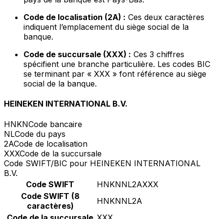
Code de localisation (2A) :
Ces deux caractères
indiquent l’emplacement du siège social de la
banque.
Code de succursale (XXX) :
Ces 3 chiffres
spécifient une branche particulière. Les codes BIC
se terminant par « XXX » font référence au siège
social de la banque.
HEINEKEN INTERNATIONAL B.V.
HNKN
Code bancaire
NL
Code du pays
2A
Code de localisation
XXX
Code de la succursale
Code SWIFT/BIC pour HEINEKEN INTERNATIONAL
B.V.
Code SWIFT
HNKNNL2AXXX
Code SWIFT (8
HNKNNL2A
caractères)
Code de la succursale
XXX