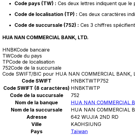
Code pays (TW) :
Ces deux lettres indiquent que le
Code de localisation (TP) :
Ces deux caractères indi
Code de succursale (752) :
Ces 3 chiffres spécifien
HUA NAN COMMERCIAL BANK, LTD.
HNBK
Code bancaire
TW
Code du pays
TP
Code de localisation
752
Code de la succursale
Code SWIFT/BIC pour HUA NAN COMMERCIAL BANK, L
Code SWIFT
HNBKTWTP752
Code SWIFT (8 caractères)
HNBKTWTP
Code de la succursale
752
Nom de la banque
HUA NAN COMMERCIAL BA
Nom de la succursale
HUA NAN COMMERCIAL BA
Adresse
642 WUJIA 2ND RD
Ville
KAOHSIUNG
Pays
Taïwan