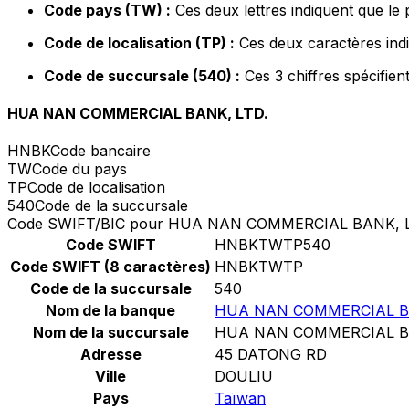
Code pays (TW) :
Ces deux lettres indiquent que le
Code de localisation (TP) :
Ces deux caractères indi
Code de succursale (540) :
Ces 3 chiffres spécifien
HUA NAN COMMERCIAL BANK, LTD.
HNBK
Code bancaire
TW
Code du pays
TP
Code de localisation
540
Code de la succursale
Code SWIFT/BIC pour HUA NAN COMMERCIAL BANK, L
Code SWIFT
HNBKTWTP540
Code SWIFT (8 caractères)
HNBKTWTP
Code de la succursale
540
Nom de la banque
HUA NAN COMMERCIAL BA
Nom de la succursale
HUA NAN COMMERCIAL BA
Adresse
45 DATONG RD
Ville
DOULIU
Pays
Taïwan