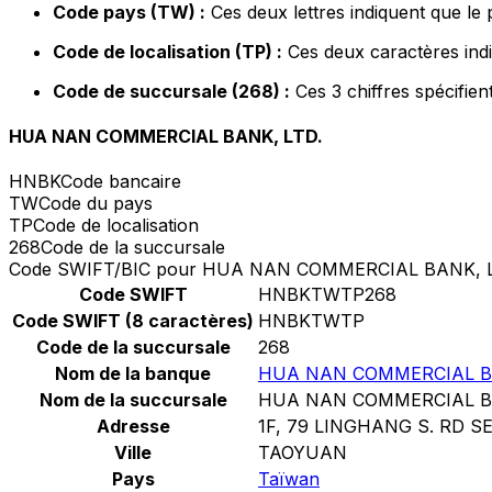
Code pays (TW) :
Ces deux lettres indiquent que le
Code de localisation (TP) :
Ces deux caractères indi
Code de succursale (268) :
Ces 3 chiffres spécifien
HUA NAN COMMERCIAL BANK, LTD.
HNBK
Code bancaire
TW
Code du pays
TP
Code de localisation
268
Code de la succursale
Code SWIFT/BIC pour HUA NAN COMMERCIAL BANK, L
Code SWIFT
HNBKTWTP268
Code SWIFT (8 caractères)
HNBKTWTP
Code de la succursale
268
Nom de la banque
HUA NAN COMMERCIAL BA
Nom de la succursale
HUA NAN COMMERCIAL BA
Adresse
1F, 79 LINGHANG S. RD SE
Ville
TAOYUAN
Pays
Taïwan