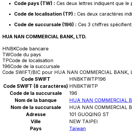
Code pays (TW) :
Ces deux lettres indiquent que le
Code de localisation (TP) :
Ces deux caractères indi
Code de succursale (196) :
Ces 3 chiffres spécifien
HUA NAN COMMERCIAL BANK, LTD.
HNBK
Code bancaire
TW
Code du pays
TP
Code de localisation
196
Code de la succursale
Code SWIFT/BIC pour HUA NAN COMMERCIAL BANK, L
Code SWIFT
HNBKTWTP196
Code SWIFT (8 caractères)
HNBKTWTP
Code de la succursale
196
Nom de la banque
HUA NAN COMMERCIAL BA
Nom de la succursale
HUA NAN COMMERCIAL BA
Adresse
101 GUOQING ST
Ville
NEW TAIPEI
Pays
Taïwan