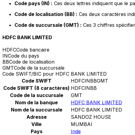
Code pays (IN) :
Ces deux lettres indiquent que le pa
Code de localisation (BB) :
Ces deux caractères indi
Code de succursale (GMT) :
Ces 3 chiffres spécifie
HDFC BANK LIMITED
HDFC
Code bancaire
IN
Code du pays
BB
Code de localisation
GMT
Code de la succursale
Code SWIFT/BIC pour HDFC BANK LIMITED
Code SWIFT
HDFCINBBGMT
Code SWIFT (8 caractères)
HDFCINBB
Code de la succursale
GMT
Nom de la banque
HDFC BANK LIMITED
Nom de la succursale
HDFC BANK LIMITED
Adresse
SANDOZ HOUSE
Ville
MUMBAI
Pays
Inde