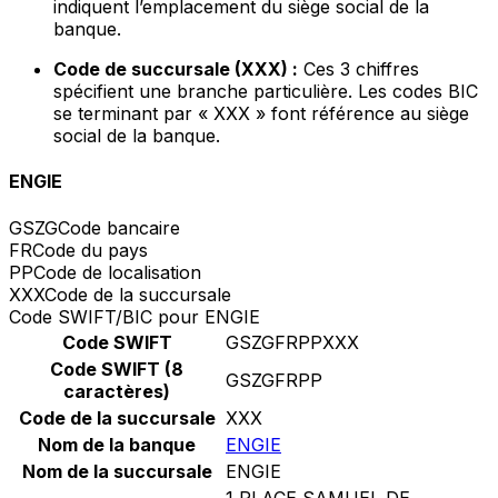
indiquent l’emplacement du siège social de la
banque.
Code de succursale (XXX) :
Ces 3 chiffres
spécifient une branche particulière. Les codes BIC
se terminant par « XXX » font référence au siège
social de la banque.
ENGIE
GSZG
Code bancaire
FR
Code du pays
PP
Code de localisation
XXX
Code de la succursale
Code SWIFT/BIC pour ENGIE
Code SWIFT
GSZGFRPPXXX
Code SWIFT (8
GSZGFRPP
caractères)
Code de la succursale
XXX
Nom de la banque
ENGIE
Nom de la succursale
ENGIE
1 PLACE SAMUEL DE