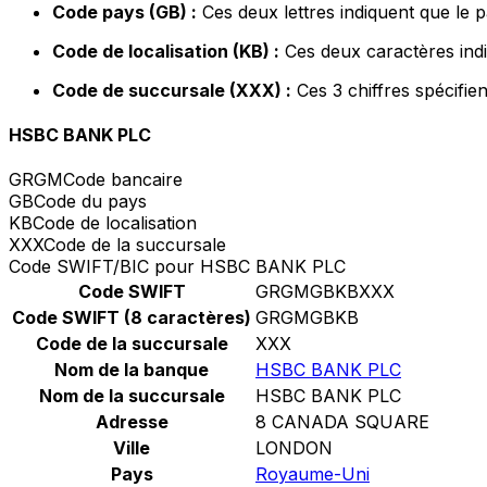
Code pays (GB) :
Ces deux lettres indiquent que le
Code de localisation (KB) :
Ces deux caractères indi
Code de succursale (XXX) :
Ces 3 chiffres spécifie
HSBC BANK PLC
GRGM
Code bancaire
GB
Code du pays
KB
Code de localisation
XXX
Code de la succursale
Code SWIFT/BIC pour HSBC BANK PLC
Code SWIFT
GRGMGBKBXXX
Code SWIFT (8 caractères)
GRGMGBKB
Code de la succursale
XXX
Nom de la banque
HSBC BANK PLC
Nom de la succursale
HSBC BANK PLC
Adresse
8 CANADA SQUARE
Ville
LONDON
Pays
Royaume-Uni