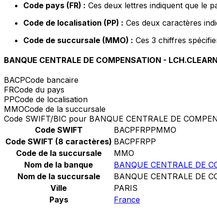
Code pays (FR) :
Ces deux lettres indiquent que le p
Code de localisation (PP) :
Ces deux caractères indi
Code de succursale (MMO) :
Ces 3 chiffres spécifi
BANQUE CENTRALE DE COMPENSATION - LCH.CLEAR
BACP
Code bancaire
FR
Code du pays
PP
Code de localisation
MMO
Code de la succursale
Code SWIFT/BIC pour BANQUE CENTRALE DE COMPEN
Code SWIFT
BACPFRPPMMO
Code SWIFT (8 caractères)
BACPFRPP
Code de la succursale
MMO
Nom de la banque
BANQUE CENTRALE DE C
Nom de la succursale
BANQUE CENTRALE DE C
Ville
PARIS
Pays
France