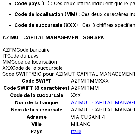
Code pays (IT) :
Ces deux lettres indiquent que le pay
Code de localisation (MM) :
Ces deux caractères ind
Code de succursale (XXX) :
Ces 3 chiffres spécifie
AZIMUT CAPITAL MANAGEMENT SGR SPA
AZFM
Code bancaire
IT
Code du pays
MM
Code de localisation
XXX
Code de la succursale
Code SWIFT/BIC pour AZIMUT CAPITAL MANAGEMEN
Code SWIFT
AZFMITMMXXX
Code SWIFT (8 caractères)
AZFMITMM
Code de la succursale
XXX
Nom de la banque
AZIMUT CAPITAL MANAG
Nom de la succursale
AZIMUT CAPITAL MANAG
Adresse
VIA CUSANI 4
Ville
MILANO
Pays
Italie