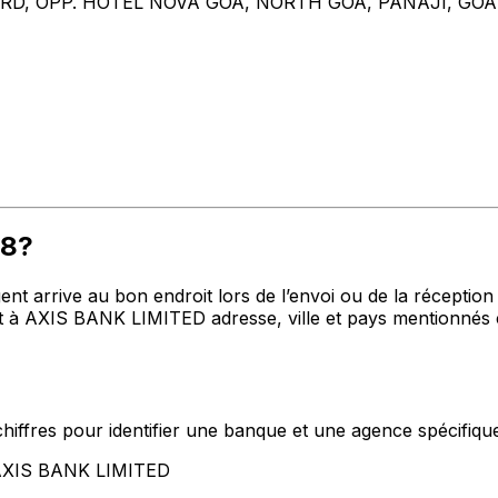
, OPP. HOTEL NOVA GOA, NORTH GOA, PANAJI, GOA,
78?
t arrive au bon endroit lors de l’envoi ou de la réception de
 à AXIS BANK LIMITED adresse, ville et pays mentionnés c
hiffres pour identifier une banque et une agence spécifiqu
t AXIS BANK LIMITED