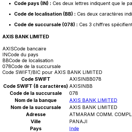
Code pays (IN) :
Ces deux lettres indiquent que le pa
Code de localisation (BB) :
Ces deux caractères indi
Code de succursale (078) :
Ces 3 chiffres spécifien
AXIS BANK LIMITED
AXIS
Code bancaire
IN
Code du pays
BB
Code de localisation
078
Code de la succursale
Code SWIFT/BIC pour AXIS BANK LIMITED
Code SWIFT
AXISINBB078
Code SWIFT (8 caractères)
AXISINBB
Code de la succursale
078
Nom de la banque
AXIS BANK LIMITED
Nom de la succursale
AXIS BANK LIMITED
Adresse
ATMARAM COMM. COMPL
Ville
PANAJI
Pays
Inde