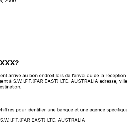
W, 2000
3MXXX?
t arrive au bon endroit lors de l’envoi ou de la réception de
 à S.W.I.F.T.(FAR EAST) LTD. AUSTRALIA adresse, ville et
stination.
hiffres pour identifier une banque et une agence spécifiqu
t S.W.I.F.T.(FAR EAST) LTD. AUSTRALIA