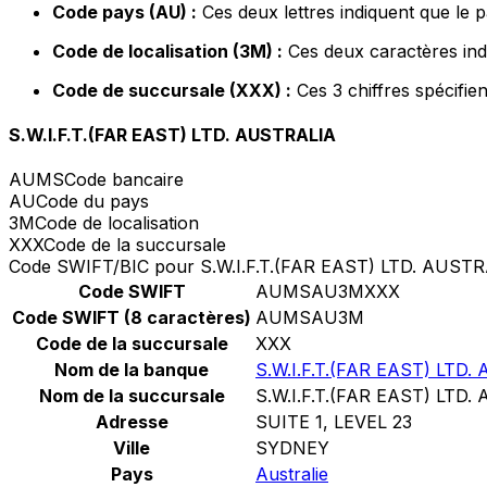
Code pays (AU) :
Ces deux lettres indiquent que le p
Code de localisation (3M) :
Ces deux caractères indi
Code de succursale (XXX) :
Ces 3 chiffres spécifie
S.W.I.F.T.(FAR EAST) LTD. AUSTRALIA
AUMS
Code bancaire
AU
Code du pays
3M
Code de localisation
XXX
Code de la succursale
Code SWIFT/BIC pour S.W.I.F.T.(FAR EAST) LTD. AUST
Code SWIFT
AUMSAU3MXXX
Code SWIFT (8 caractères)
AUMSAU3M
Code de la succursale
XXX
Nom de la banque
S.W.I.F.T.(FAR EAST) LTD
Nom de la succursale
S.W.I.F.T.(FAR EAST) LTD
Adresse
SUITE 1, LEVEL 23
Ville
SYDNEY
Pays
Australie