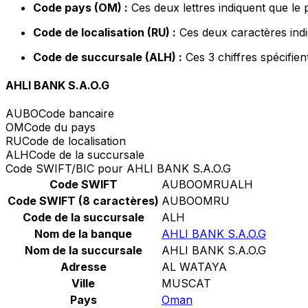
Code pays (OM) :
Ces deux lettres indiquent que le
Code de localisation (RU) :
Ces deux caractères indi
Code de succursale (ALH) :
Ces 3 chiffres spécifie
AHLI BANK S.A.O.G
AUBO
Code bancaire
OM
Code du pays
RU
Code de localisation
ALH
Code de la succursale
Code SWIFT/BIC pour AHLI BANK S.A.O.G
Code SWIFT
AUBOOMRUALH
Code SWIFT (8 caractères)
AUBOOMRU
Code de la succursale
ALH
Nom de la banque
AHLI BANK S.A.O.G
Nom de la succursale
AHLI BANK S.A.O.G
Adresse
AL WATAYA
Ville
MUSCAT
Pays
Oman