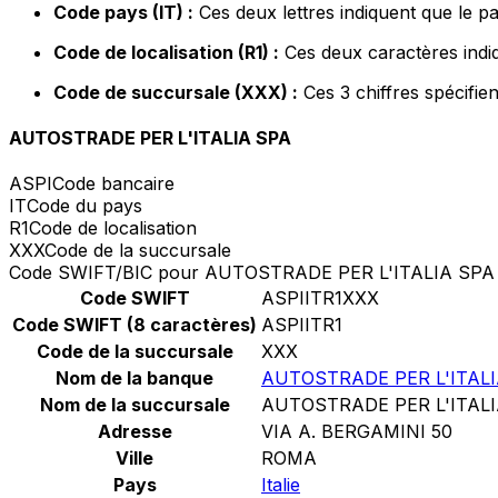
Code pays (IT) :
Ces deux lettres indiquent que le pay
Code de localisation (R1) :
Ces deux caractères indiq
Code de succursale (XXX) :
Ces 3 chiffres spécifie
AUTOSTRADE PER L'ITALIA SPA
ASPI
Code bancaire
IT
Code du pays
R1
Code de localisation
XXX
Code de la succursale
Code SWIFT/BIC pour AUTOSTRADE PER L'ITALIA SPA
Code SWIFT
ASPIITR1XXX
Code SWIFT (8 caractères)
ASPIITR1
Code de la succursale
XXX
Nom de la banque
AUTOSTRADE PER L'ITALI
Nom de la succursale
AUTOSTRADE PER L'ITALI
Adresse
VIA A. BERGAMINI 50
Ville
ROMA
Pays
Italie