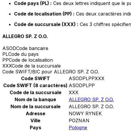
Code pays (PL) :
Ces deux lettres indiquent que le p
Code de localisation (PP) :
Ces deux caractères indi
Code de succursale (XXX) :
Ces 3 chiffres spécifie
ALLEGRO SP. Z O.O.
ASOD
Code bancaire
PL
Code du pays
PP
Code de localisation
XXX
Code de la succursale
Code SWIFT/BIC pour ALLEGRO SP. Z O.O.
Code SWIFT
ASODPLPPXXX
Code SWIFT (8 caractères)
ASODPLPP
Code de la succursale
XXX
Nom de la banque
ALLEGRO SP. Z O.O.
Nom de la succursale
ALLEGRO SP. Z O.O.
Adresse
NOWY RYNEK
Ville
POZNAN
Pays
Pologne