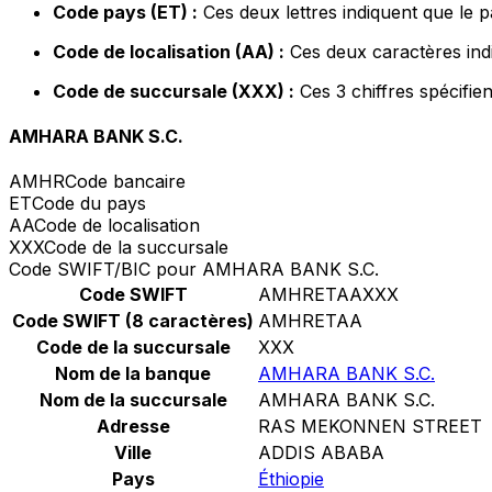
Code pays (ET) :
Ces deux lettres indiquent que le p
Code de localisation (AA) :
Ces deux caractères indi
Code de succursale (XXX) :
Ces 3 chiffres spécifie
AMHARA BANK S.C.
AMHR
Code bancaire
ET
Code du pays
AA
Code de localisation
XXX
Code de la succursale
Code SWIFT/BIC pour AMHARA BANK S.C.
Code SWIFT
AMHRETAAXXX
Code SWIFT (8 caractères)
AMHRETAA
Code de la succursale
XXX
Nom de la banque
AMHARA BANK S.C.
Nom de la succursale
AMHARA BANK S.C.
Adresse
RAS MEKONNEN STREET
Ville
ADDIS ABABA
Pays
Éthiopie