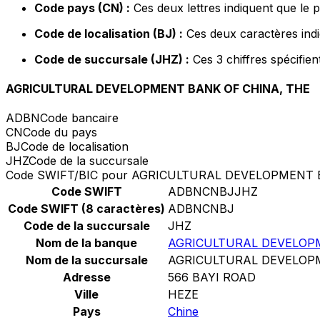
Code pays (CN) :
Ces deux lettres indiquent que le 
Code de localisation (BJ) :
Ces deux caractères indi
Code de succursale (JHZ) :
Ces 3 chiffres spécifie
AGRICULTURAL DEVELOPMENT BANK OF CHINA, THE
ADBN
Code bancaire
CN
Code du pays
BJ
Code de localisation
JHZ
Code de la succursale
Code SWIFT/BIC pour AGRICULTURAL DEVELOPMENT 
Code SWIFT
ADBNCNBJJHZ
Code SWIFT (8 caractères)
ADBNCNBJ
Code de la succursale
JHZ
Nom de la banque
AGRICULTURAL DEVELOP
Nom de la succursale
AGRICULTURAL DEVELOP
Adresse
566 BAYI ROAD
Ville
HEZE
Pays
Chine