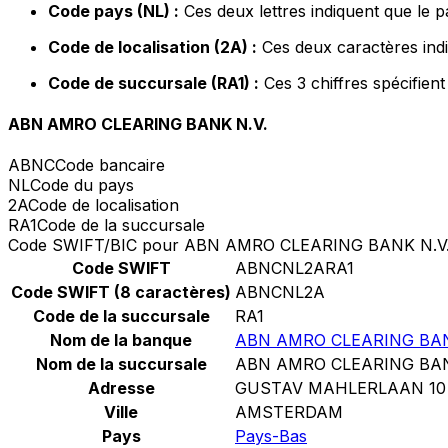
Code pays (NL) :
Ces deux lettres indiquent que le 
Code de localisation (2A) :
Ces deux caractères indi
Code de succursale (RA1) :
Ces 3 chiffres spécifien
ABN AMRO CLEARING BANK N.V.
ABNC
Code bancaire
NL
Code du pays
2A
Code de localisation
RA1
Code de la succursale
Code SWIFT/BIC pour ABN AMRO CLEARING BANK N.V
Code SWIFT
ABNCNL2ARA1
Code SWIFT (8 caractères)
ABNCNL2A
Code de la succursale
RA1
Nom de la banque
ABN AMRO CLEARING BAN
Nom de la succursale
ABN AMRO CLEARING BAN
Adresse
GUSTAV MAHLERLAAN 10
Ville
AMSTERDAM
Pays
Pays-Bas