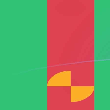
Le taux de change de BAM vers TMM 
Convertir Mark convertible de Bosnie-Herzégovine e
Rate information of BAM/TMM currency pai
Mark convertible de Bosnie-Herzégovine
BAM
Manat t
1
BAM
10 319,4
5
BAM
51 597,1
10
BAM
103 194
25
BAM
257 986
50
BAM
515 971
100
BAM
1 031 94
500
BAM
5 159 71
1 000
BAM
10 319 4
5 000
BAM
51 597 1
10 000
BAM
103 194 
Convertir Manat turkmène en Mark convertible de Bo