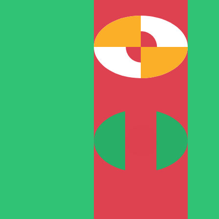
TMM
-
Manat turkmène
1.00
BAM
=
10
TMM
Taux interbancaire à 12:53 UTC
Parlez avec un expert en devises dès aujourd'hui.
Nous p
Planifier un appel
Nous utilisons le taux de marché moyen pour notre conv
d'argent.
Vérifiez les taux d'envoi.
Saviez-vous que vous pouvez envoyer de l'argent à l'étr
Inscrivez-vous aujourd'hui