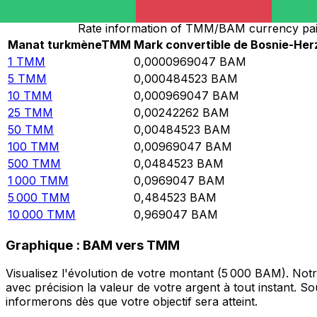
Rate information of TMM/BAM currency pai
Manat turkmène
TMM
Mark convertible de Bosnie-Her
1
TMM
0,0000969047
BAM
5
TMM
0,000484523
BAM
10
TMM
0,000969047
BAM
25
TMM
0,00242262
BAM
50
TMM
0,00484523
BAM
100
TMM
0,00969047
BAM
500
TMM
0,0484523
BAM
1 000
TMM
0,0969047
BAM
5 000
TMM
0,484523
BAM
10 000
TMM
0,969047
BAM
Graphique : BAM vers TMM
Visualisez l'évolution de votre montant (5 000 BAM). No
avec précision la valeur de votre argent à tout instant. 
informerons dès que votre objectif sera atteint.