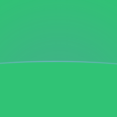
aujourd'hui
n Manat turkmène
r
urkmène
TMM
TMM
TMM
TMM
TMM
TMM
0
TMM
0
TMM
00
TMM
00
TMM
000
TMM
snie-Herzégovine