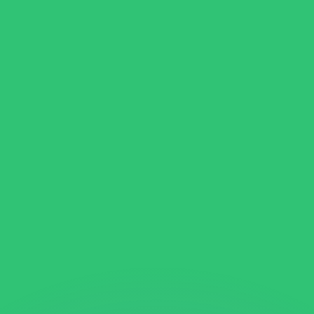
ouvons battre les taux des concurrents.
ertisseur. Le taux est donné à titre d'information seulemen
anger avec Xe ?