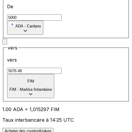
De
ADA
-
Cardano
vers
vers
FIM
FIM
-
Markka finlandaise
1.00
ADA
=
1,
015297
FIM
Taux interbancaire à 14:25 UTC
Acheter des cryptosKraken