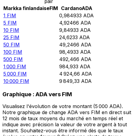
pair
Markka finlandaise
FIM
Cardano
ADA
1
FIM
0,984933
ADA
5
FIM
4,92466
ADA
10
FIM
9,84933
ADA
25
FIM
24,6233
ADA
50
FIM
49,2466
ADA
100
FIM
98,4933
ADA
500
FIM
492,466
ADA
1 000
FIM
984,933
ADA
5 000
FIM
4 924,66
ADA
10 000
FIM
9 849,33
ADA
Graphique : ADA vers FIM
Visualisez l'évolution de votre montant (5 000 ADA).
Notre graphique de change ADA vers FIM en direct suit
12 mois de taux moyens du marché en temps réel et
indique avec précision la valeur de votre argent à tout
instant. Souhaitez-vous être informé dès que le taux