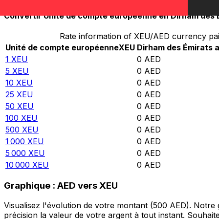
Convertir Unité de compte européenne en Dirham des 
Rate information of XEU/AED currency pai
Unité de compte européenne
XEU
Dirham des Émirats a
1
XEU
0
AED
5
XEU
0
AED
10
XEU
0
AED
25
XEU
0
AED
50
XEU
0
AED
100
XEU
0
AED
500
XEU
0
AED
1 000
XEU
0
AED
5 000
XEU
0
AED
10 000
XEU
0
AED
Graphique : AED vers XEU
Visualisez l'évolution de votre montant (500 AED). Notr
précision la valeur de votre argent à tout instant. Souha