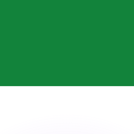
ouvons battre les taux des concurrents.
ertisseur. Le taux est donné à titre d'information seulemen
anger avec Xe ?