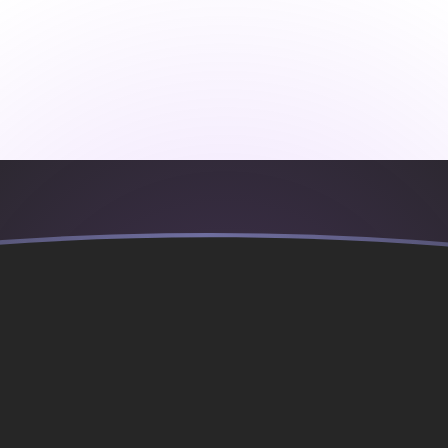
ujourd'hui
e compte européenne
r
européenne
XEU