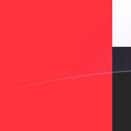
Le taux de change de AED vers XEU a
Convertir Dirham des Émirats arabes unis en Unité d
Rate information of AED/XEU currency pai
Dirham des Émirats arabes unis
AED
Unité de compte 
1
AED
0
XEU
5
AED
0
XEU
10
AED
0
XEU
25
AED
0
XEU
50
AED
0
XEU
100
AED
0
XEU
500
AED
0
XEU
1 000
AED
0
XEU
5 000
AED
0
XEU
10 000
AED
0
XEU