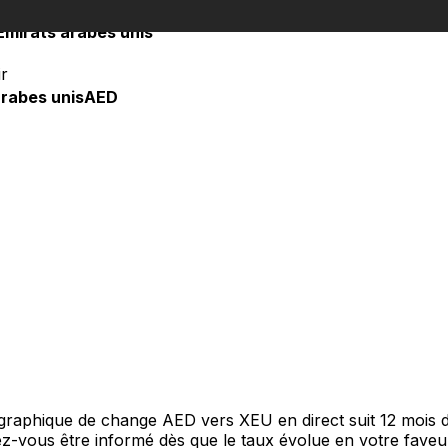
Émirats arabes unis
r
rabes unis
AED
e graphique de change AED vers XEU en direct suit 12 mois
itez-vous être informé dès que le taux évolue en votre fav