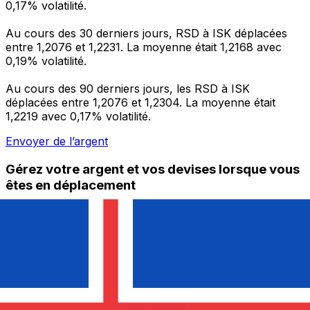
0,17% volatilité.
Au cours des 30 derniers jours, RSD à ISK déplacées
entre 1,2076 et 1,2231. La moyenne était 1,2168 avec
0,19% volatilité.
Au cours des 90 derniers jours, les RSD à ISK
déplacées entre 1,2076 et 1,2304. La moyenne était
1,2219 avec 0,17% volatilité.
Envoyer de l’argent
Gérez votre argent et vos devises lorsque vous
êtes en déplacement
L'application Xe réunit toutes les fonctionnalités
nécessaires pour vos transferts d'argent internationaux
et la gestion de vos devises. Convertissez des devises,
programmez des alertes de taux et transférez de
l'argent à l'étranger sans frais cachés. Téléchargez
l'application dès aujourd'hui !