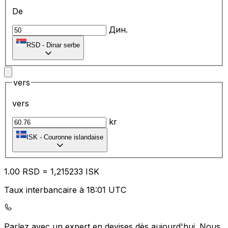
De
Дин.
RSD
-
Dinar serbe
vers
vers
kr
ISK
-
Couronne islandaise
1.00
RSD
=
1,
215233
ISK
Taux interbancaire à 18:01 UTC
Parlez avec un expert en devises dès aujourd'hui.
Nous