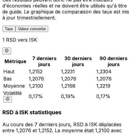
d'économies réelles et ne doivent être utilisés qu'à titre
de guide. Le graphique de comparaison des taux est mis
à jour trimestriellement.
Taux
Valeur convertie
1 RSD vers ISK
7 derniers
30 derniers
90 derniers
Métrique
jours
jours
jours
Haut
1,2152
1,2231
1,2304
Bas
1,2076
1,2076
1,2076
Moyenne
1,2100
1,2168
1,2219
Volatilité
0,17%
0,19%
0,17%
RSD à ISK statistiques
Au cours des 7 derniers jours, RSD à ISK déplacées
entre 1,2076 et 1,2152. La moyenne était 1,2100 avec