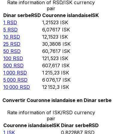
Rate information of RSD/ISK currency
pair
Dinar serbe
RSD
Couronne islandaise
ISK
1
RSD
1,21523
ISK
5
RSD
6,07617
ISK
10
RSD
12,1523
ISK
25
RSD
30,3808
ISK
50
RSD
60,7617
ISK
100
RSD
121,523
ISK
500
RSD
607,617
ISK
1 000
RSD
1 215,23
ISK
5 000
RSD
6 076,17
ISK
10 000
RSD
12 152,3
ISK
Convertir Couronne islandaise en Dinar serbe
Rate information of ISK/RSD currency
pair
Couronne islandaise
ISK
Dinar serbe
RSD
1
ISK
0,822887
RSD