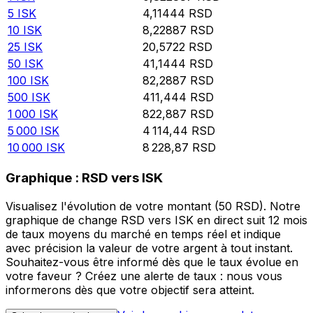
5
ISK
4,11444
RSD
10
ISK
8,22887
RSD
25
ISK
20,5722
RSD
50
ISK
41,1444
RSD
100
ISK
82,2887
RSD
500
ISK
411,444
RSD
1 000
ISK
822,887
RSD
5 000
ISK
4 114,44
RSD
10 000
ISK
8 228,87
RSD
Graphique : RSD vers ISK
Visualisez l'évolution de votre montant (50 RSD). Notre
graphique de change RSD vers ISK en direct suit 12 mois
de taux moyens du marché en temps réel et indique
avec précision la valeur de votre argent à tout instant.
Souhaitez-vous être informé dès que le taux évolue en
votre faveur ? Créez une alerte de taux : nous vous
informerons dès que votre objectif sera atteint.