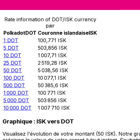
Convertir Polkadot en Couronne islandaise
Rate information of DOT/ISK currency
pair
Polkadot
DOT
Couronne islandaise
ISK
1
DOT
100,771
ISK
5
DOT
503,856
ISK
10
DOT
1 007,71
ISK
25
DOT
2 519,28
ISK
50
DOT
5 038,56
ISK
100
DOT
10 077,1
ISK
500
DOT
50 385,6
ISK
1 000
DOT
100 771
ISK
5 000
DOT
503 856
ISK
10 000
DOT
1 007 710
ISK
Graphique : ISK vers DOT
Visualisez l'évolution de votre montant (50 ISK). Notre 