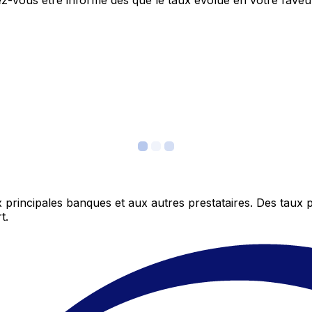
itez-vous être informé dès que le taux évolue en votre fav
 principales banques et aux autres prestataires. Des taux 
t.