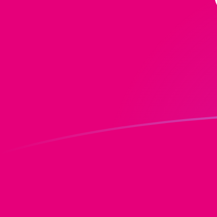
Le taux de change de ISK vers DOT au
Convertir Couronne islandaise en Polkadot
Rate information of ISK/DOT currency pair
Couronne islandaise
ISK
Polkadot
DOT
1
ISK
0,00992346
DOT
5
ISK
0,0496173
DOT
10
ISK
0,0992346
DOT
25
ISK
0,248087
DOT
50
ISK
0,496173
DOT
100
ISK
0,992346
DOT
500
ISK
4,96173
DOT
1 000
ISK
9,92346
DOT
5 000
ISK
49,6173
DOT
10 000
ISK
99,2346
DOT