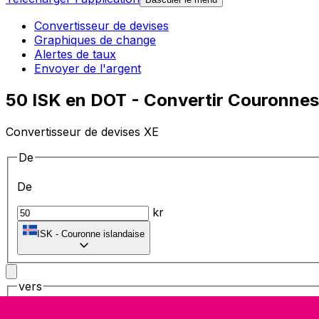
Convertisseur de devises
Graphiques de change
Alertes de taux
Envoyer de l'argent
50 ISK en DOT - Convertir Couronnes 
Convertisseur de devises XE
De
De
kr
ISK
-
Couronne islandaise
vers
vers