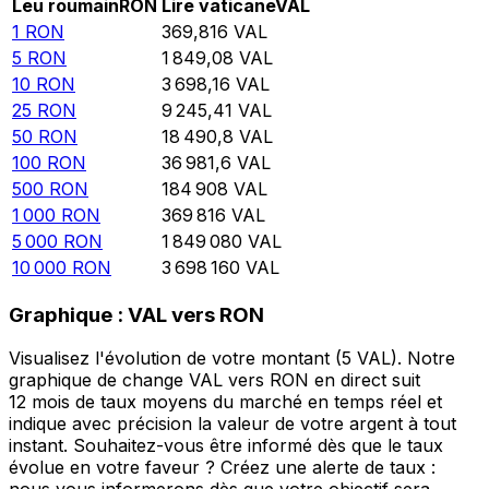
Leu roumain
RON
Lire vaticane
VAL
1
RON
369,816
VAL
5
RON
1 849,08
VAL
10
RON
3 698,16
VAL
25
RON
9 245,41
VAL
50
RON
18 490,8
VAL
100
RON
36 981,6
VAL
500
RON
184 908
VAL
1 000
RON
369 816
VAL
5 000
RON
1 849 080
VAL
10 000
RON
3 698 160
VAL
Graphique : VAL vers RON
Visualisez l'évolution de votre montant (5 VAL). Notre
graphique de change VAL vers RON en direct suit
12 mois de taux moyens du marché en temps réel et
indique avec précision la valeur de votre argent à tout
instant. Souhaitez-vous être informé dès que le taux
évolue en votre faveur ? Créez une alerte de taux :