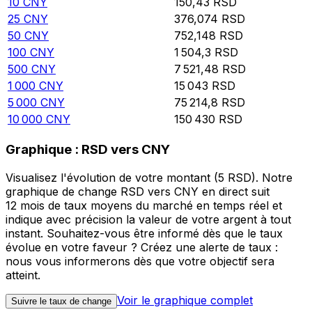
10
CNY
150,43
RSD
25
CNY
376,074
RSD
50
CNY
752,148
RSD
100
CNY
1 504,3
RSD
500
CNY
7 521,48
RSD
1 000
CNY
15 043
RSD
5 000
CNY
75 214,8
RSD
10 000
CNY
150 430
RSD
Graphique : RSD vers CNY
Visualisez l'évolution de votre montant (5 RSD). Notre
graphique de change RSD vers CNY en direct suit
12 mois de taux moyens du marché en temps réel et
indique avec précision la valeur de votre argent à tout
instant. Souhaitez-vous être informé dès que le taux
évolue en votre faveur ? Créez une alerte de taux :
nous vous informerons dès que votre objectif sera
atteint.
Voir le graphique complet
Suivre le taux de change