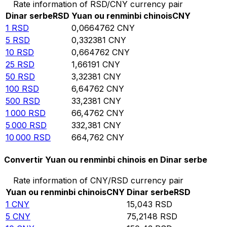
Rate information of RSD/CNY currency pair
Dinar serbe
RSD
Yuan ou renminbi chinois
CNY
1
RSD
0,0664762
CNY
5
RSD
0,332381
CNY
10
RSD
0,664762
CNY
25
RSD
1,66191
CNY
50
RSD
3,32381
CNY
100
RSD
6,64762
CNY
500
RSD
33,2381
CNY
1 000
RSD
66,4762
CNY
5 000
RSD
332,381
CNY
10 000
RSD
664,762
CNY
Convertir Yuan ou renminbi chinois en Dinar serbe
Rate information of CNY/RSD currency pair
Yuan ou renminbi chinois
CNY
Dinar serbe
RSD
1
CNY
15,043
RSD
5
CNY
75,2148
RSD