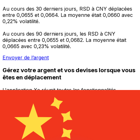
Au cours des 30 derniers jours, RSD à CNY déplacées
entre 0,0655 et 0,0664. La moyenne était 0,0660 avec
0,22% volatilité.
Au cours des 90 derniers jours, les RSD à CNY
déplacées entre 0,0655 et 0,0682. La moyenne était
0,0665 avec 0,23% volatilité.
Envoyer de l’argent
Gérez votre argent et vos devises lorsque vous
êtes en déplacement
L'application Xe réunit toutes les fonctionnalités
nécessaires pour vos transferts d'argent internationaux
et la gestion de vos devises. Convertissez des devises,
programmez des alertes de taux et transférez de
l'argent à l'étranger sans frais cachés. Téléchargez
l'application dès aujourd'hui !