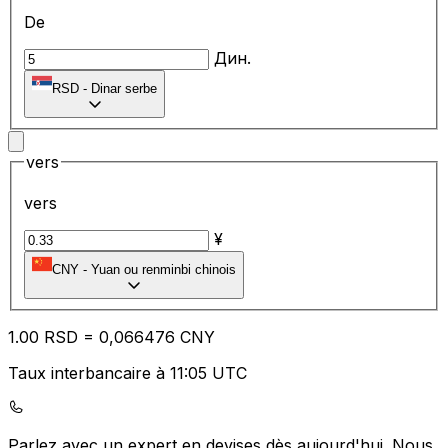
De
Дин.
RSD
-
Dinar serbe
vers
vers
¥
CNY
-
Yuan ou renminbi chinois
1.00
RSD
=
0,
066476
CNY
Taux interbancaire à 11:05 UTC
Parlez avec un expert en devises dès aujourd'hui.
Nous