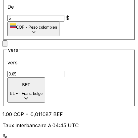
De
$
COP
-
Peso colombien
vers
vers
BEF
BEF
-
Franc belge
1.00
COP
=
0,
011087
BEF
Taux interbancaire à 04:45 UTC