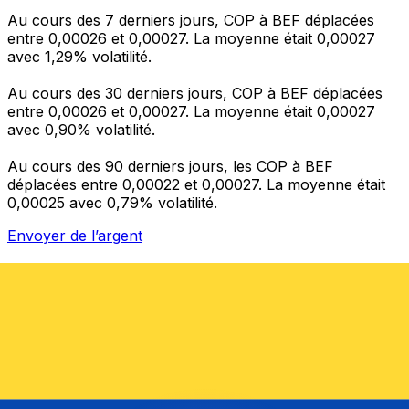
Au cours des 7 derniers jours, COP à BEF déplacées
entre 0,00026 et 0,00027. La moyenne était 0,00027
avec 1,29% volatilité.
Au cours des 30 derniers jours, COP à BEF déplacées
entre 0,00026 et 0,00027. La moyenne était 0,00027
avec 0,90% volatilité.
Au cours des 90 derniers jours, les COP à BEF
déplacées entre 0,00022 et 0,00027. La moyenne était
0,00025 avec 0,79% volatilité.
Envoyer de l’argent
Gérez votre argent et vos devises lorsque vous
êtes en déplacement
L'application Xe réunit toutes les fonctionnalités
nécessaires pour vos transferts d'argent internationaux
et la gestion de vos devises. Convertissez des devises,
programmez des alertes de taux et transférez de
l'argent à l'étranger sans frais cachés. Téléchargez