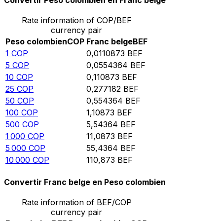
Convertir Peso colombien en Franc belge
Rate information of COP/BEF
currency pair
Peso colombien
COP
Franc belge
BEF
1
COP
0,0110873
BEF
5
COP
0,0554364
BEF
10
COP
0,110873
BEF
25
COP
0,277182
BEF
50
COP
0,554364
BEF
100
COP
1,10873
BEF
500
COP
5,54364
BEF
1 000
COP
11,0873
BEF
5 000
COP
55,4364
BEF
10 000
COP
110,873
BEF
Convertir Franc belge en Peso colombien
Rate information of BEF/COP
currency pair