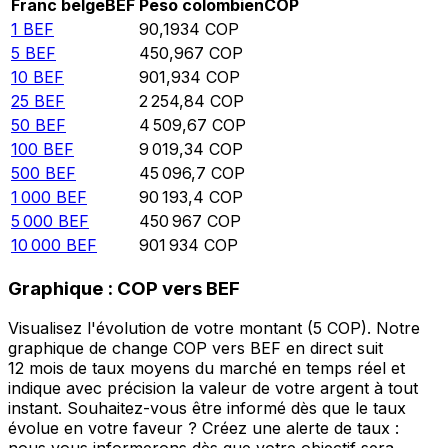
Franc belge
BEF
Peso colombien
COP
1
BEF
90,1934
COP
5
BEF
450,967
COP
10
BEF
901,934
COP
25
BEF
2 254,84
COP
50
BEF
4 509,67
COP
100
BEF
9 019,34
COP
500
BEF
45 096,7
COP
1 000
BEF
90 193,4
COP
5 000
BEF
450 967
COP
10 000
BEF
901 934
COP
Graphique : COP vers BEF
Visualisez l'évolution de votre montant (5 COP). Notre
graphique de change COP vers BEF en direct suit
12 mois de taux moyens du marché en temps réel et
indique avec précision la valeur de votre argent à tout
instant. Souhaitez-vous être informé dès que le taux
évolue en votre faveur ? Créez une alerte de taux :