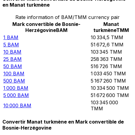
en Manat turkmène
Rate information of BAM/TMM currency pair
Mark convertible de Bosnie-
Manat
Herzégovine
BAM
turkmène
TMM
1
BAM
10 334,5
TMM
5
BAM
51 672,6
TMM
10
BAM
103 345
TMM
25
BAM
258 363
TMM
50
BAM
516 726
TMM
100
BAM
1 033 450
TMM
500
BAM
5 167 260
TMM
1 000
BAM
10 334 500
TMM
5 000
BAM
51 672 600
TMM
103 345 000
10 000
BAM
TMM
Convertir Manat turkmène en Mark convertible de
Bosnie-Herzégovine