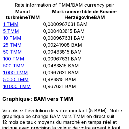
Rate information of TMM/BAM currency pair
Manat
Mark convertible de Bosnie-
turkmène
TMM
Herzégovine
BAM
1
TMM
0,0000967631
BAM
5
TMM
0,000483815
BAM
10
TMM
0,000967631
BAM
25
TMM
0,00241908
BAM
50
TMM
0,00483815
BAM
100
TMM
0,00967631
BAM
500
TMM
0,0483815
BAM
1 000
TMM
0,0967631
BAM
5 000
TMM
0,483815
BAM
10 000
TMM
0,967631
BAM
Graphique : BAM vers TMM
Visualisez l'évolution de votre montant (5 BAM). Notre
graphique de change BAM vers TMM en direct suit
12 mois de taux moyens du marché en temps réel et
indique avec précision la valeur de votre argent à tout