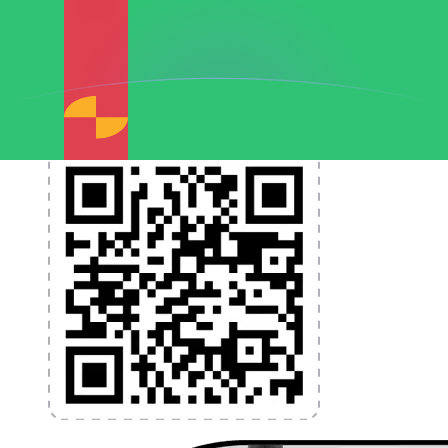
et la gestion de vos devises. Convertissez des devises,
programmez des alertes de taux et transférez de
l'argent à l'étranger sans frais cachés. Téléchargez
l'application dès aujourd'hui !