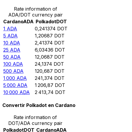
Rate information of
ADA/DOT currency pair
Cardano
ADA
Polkadot
DOT
1
ADA
0,241374
DOT
5
ADA
1,20687
DOT
10
ADA
2,41374
DOT
25
ADA
6,03436
DOT
50
ADA
12,0687
DOT
100
ADA
24,1374
DOT
500
ADA
120,687
DOT
1 000
ADA
241,374
DOT
5 000
ADA
1 206,87
DOT
10 000
ADA
2 413,74
DOT
Convertir Polkadot en Cardano
Rate information of
DOT/ADA currency pair
Polkadot
DOT
Cardano
ADA