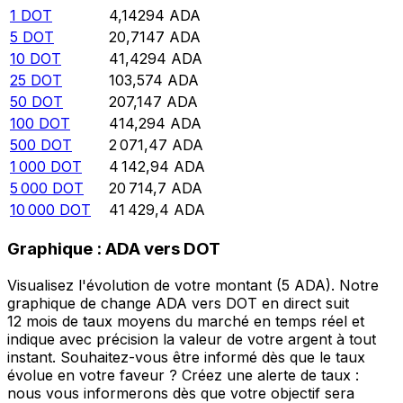
1
DOT
4,14294
ADA
5
DOT
20,7147
ADA
10
DOT
41,4294
ADA
25
DOT
103,574
ADA
50
DOT
207,147
ADA
100
DOT
414,294
ADA
500
DOT
2 071,47
ADA
1 000
DOT
4 142,94
ADA
5 000
DOT
20 714,7
ADA
10 000
DOT
41 429,4
ADA
Graphique : ADA vers DOT
Visualisez l'évolution de votre montant (5 ADA). Notre
graphique de change ADA vers DOT en direct suit
12 mois de taux moyens du marché en temps réel et
indique avec précision la valeur de votre argent à tout
instant. Souhaitez-vous être informé dès que le taux
évolue en votre faveur ? Créez une alerte de taux :
nous vous informerons dès que votre objectif sera