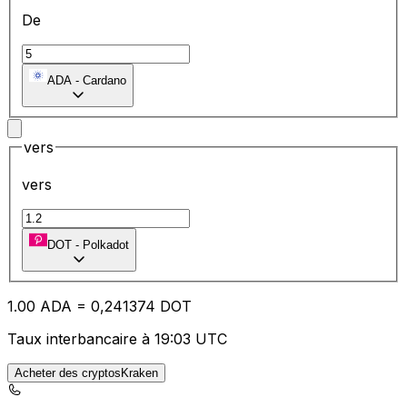
De
ADA
-
Cardano
vers
vers
DOT
-
Polkadot
1.00
ADA
=
0,
241374
DOT
Taux interbancaire à 19:03 UTC
Acheter des cryptosKraken