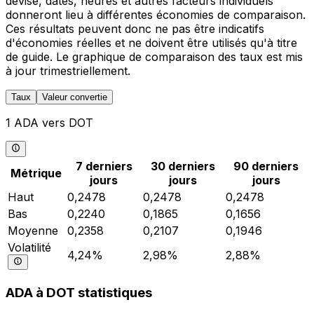
devise, dates, heures et autres facteurs individuels
donneront lieu à différentes économies de comparaison.
Ces résultats peuvent donc ne pas être indicatifs
d'économies réelles et ne doivent être utilisés qu'à titre
de guide. Le graphique de comparaison des taux est mis
à jour trimestriellement.
Taux
Valeur convertie
1 ADA vers DOT
7 derniers
30 derniers
90 derniers
Métrique
jours
jours
jours
Haut
0,2478
0,2478
0,2478
Bas
0,2240
0,1865
0,1656
Moyenne
0,2358
0,2107
0,1946
Volatilité
4,24%
2,98%
2,88%
ADA à DOT statistiques