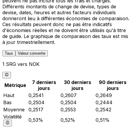
peuvent ne pas inclure tous les frais et charges.
Différents montants de change de devise, types de
devise, dates, heures et autres facteurs individuels
donneront lieu à différentes économies de comparaison.
Ces résultats peuvent donc ne pas être indicatifs
d'économies réelles et ne doivent être utilisés qu'à titre
de guide. Le graphique de comparaison des taux est mis
à jour trimestriellement.
Taux
Valeur convertie
1 SRG vers NOK
7 derniers
30 derniers
90 derniers
Métrique
jours
jours
jours
Haut
0,2541
0,2607
0,2649
Bas
0,2504
0,2504
0,2444
Moyenne
0,2517
0,2553
0,2542
Volatilité
0,53%
0,52%
0,51%