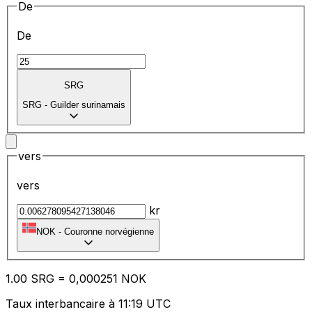
De
De
SRG
SRG
-
Guilder surinamais
vers
vers
kr
NOK
-
Couronne norvégienne
1.00
SRG
=
0,
000251
NOK
Taux interbancaire à 11:19 UTC