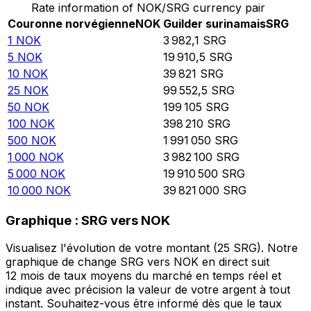
Rate information of NOK/SRG currency pair
Couronne norvégienne
NOK
Guilder surinamais
SRG
1
NOK
3 982,1
SRG
5
NOK
19 910,5
SRG
10
NOK
39 821
SRG
25
NOK
99 552,5
SRG
50
NOK
199 105
SRG
100
NOK
398 210
SRG
500
NOK
1 991 050
SRG
1 000
NOK
3 982 100
SRG
5 000
NOK
19 910 500
SRG
10 000
NOK
39 821 000
SRG
Graphique : SRG vers NOK
Visualisez l'évolution de votre montant (25 SRG). Notre
graphique de change SRG vers NOK en direct suit
12 mois de taux moyens du marché en temps réel et
indique avec précision la valeur de votre argent à tout
instant. Souhaitez-vous être informé dès que le taux