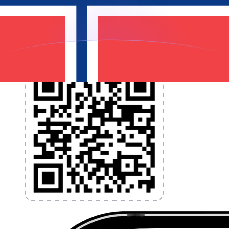
programmez des alertes de taux et transférez de
l'argent à l'étranger sans frais cachés. Téléchargez
l'application dès aujourd'hui !