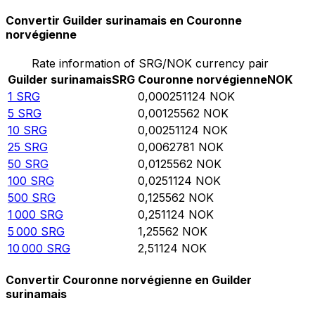
Convertir Guilder surinamais en Couronne
norvégienne
Rate information of SRG/NOK currency pair
Guilder surinamais
SRG
Couronne norvégienne
NOK
1
SRG
0,000251124
NOK
5
SRG
0,00125562
NOK
10
SRG
0,00251124
NOK
25
SRG
0,0062781
NOK
50
SRG
0,0125562
NOK
100
SRG
0,0251124
NOK
500
SRG
0,125562
NOK
1 000
SRG
0,251124
NOK
5 000
SRG
1,25562
NOK
10 000
SRG
2,51124
NOK
Convertir Couronne norvégienne en Guilder
surinamais